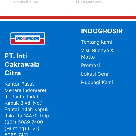
13 March 2026
11 August 2025
dalam Program
Pertumbuhan UMKM
Mudik Bareng
Lokal
Indogrosir 2026
INDOGROSIR
Tentang kami
Visi, Budaya &
PT. Inti
Motto
Cakrawala
Promosi
Citra
Lokasi Gerai
Hubungi Kami
Kantor Pusat :
Menara Indomaret
Jl. Pantai Indah
Kapuk Blvd, No.1
Pantai Indah Kapuk,
Jakarta 14470 Telp.
(021) 5089 7400
(Hunting) (021)
5089 7411