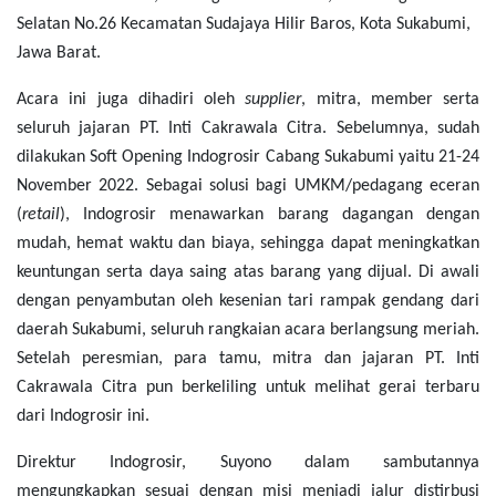
Selatan No.26 Kecamatan Sudajaya Hilir Baros, Kota Sukabumi,
Jawa Barat.
Acara ini juga dihadiri oleh
sup
p
lier
, mitra, member serta
seluruh jajaran PT. Inti Cakrawala Citra. Sebelumnya, sudah
dilakukan Soft Opening Indogrosir Cabang Sukabumi yaitu 21-24
November 2022. Sebagai solusi bagi UMKM/pedagang eceran
(
retail
), Indogrosir menawarkan barang dagangan dengan
mudah, hemat waktu dan biaya, sehingga dapat meningkatkan
keuntungan serta daya saing atas barang yang dijual.
Di awali
dengan penyambutan oleh kesenian tari rampak gendang dari
daerah Sukabumi, seluruh rangkaian acara berlangsung meriah.
Setelah peresmian, para tamu, mitra dan jajaran PT. Inti
Cakrawala Citra pun berkeliling untuk melihat gerai terbaru
dari Indogrosir ini.
Direktur Indogrosir, Suyono dalam sambutannya
mengungkapkan sesuai dengan misi menjadi jalur distirbusi